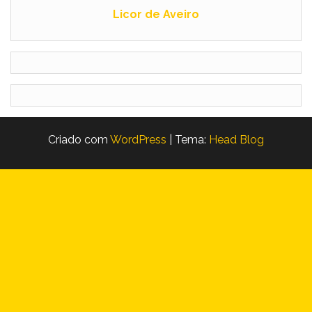
Licor de Aveiro
Criado com
WordPress
|
Tema:
Head Blog