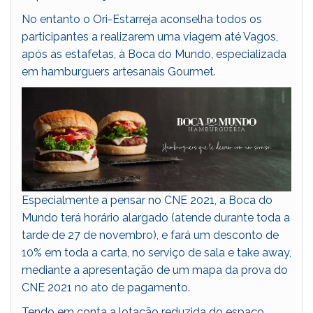
No entanto o Ori-Estarreja aconselha todos os
participantes a realizarem uma viagem até Vagos,
após as estafetas, à Boca do Mundo, especializada
em hamburguers artesanais Gourmet.
Especialmente a pensar no CNE 2021, a Boca do
Mundo terá horário alargado (atende durante toda a
tarde de 27 de novembro), e fará um desconto de
10% em toda a carta, no serviço de sala e take away,
mediante a apresentação de um mapa da prova do
CNE 2021 no ato de pagamento.
Tendo em conta a lotação reduzida do espaço