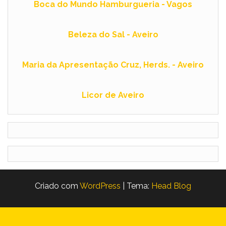
Boca do Mundo Hamburgueria - Vagos
Beleza do Sal - Aveir
o
Maria da Apresentação Cruz, Herds. - Aveiro
Licor de Aveiro
Criado com
WordPress
|
Tema:
Head Blog